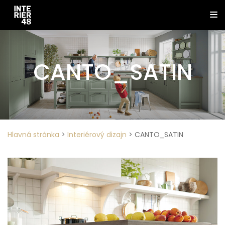
CANTO_SATIN
Hlavná stránka
>
Interiérový dizajn
>
CANTO_SATIN