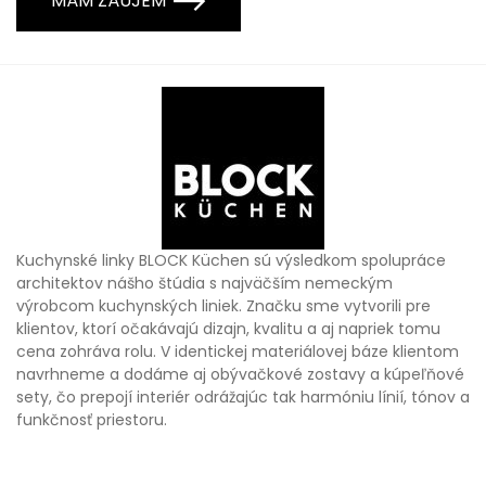
MÁM ZÁUJEM
Kuchynské linky BLOCK Küchen sú výsledkom spolupráce
architektov nášho štúdia s najväčším nemeckým
výrobcom kuchynských liniek. Značku sme vytvorili pre
klientov, ktorí očakávajú dizajn, kvalitu a aj napriek tomu
cena zohráva rolu. V identickej materiálovej báze klientom
navrhneme a dodáme aj obývačkové zostavy a kúpeľňové
sety, čo prepojí interiér odrážajúc tak harmóniu línií, tónov a
funkčnosť priestoru.