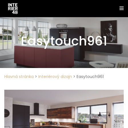
Easytouch961
Hlavná stránka
>
Interiérový dizajn
>
Easytouch961