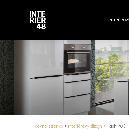
INTERIÉROV
Hlavná stránka
>
Interiérový dizajn
>
Flash PG3