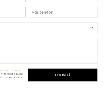
Váš telefón
osobných údajov
.
 v bezpečí a budú
ODOSLAŤ
našim memorandom.