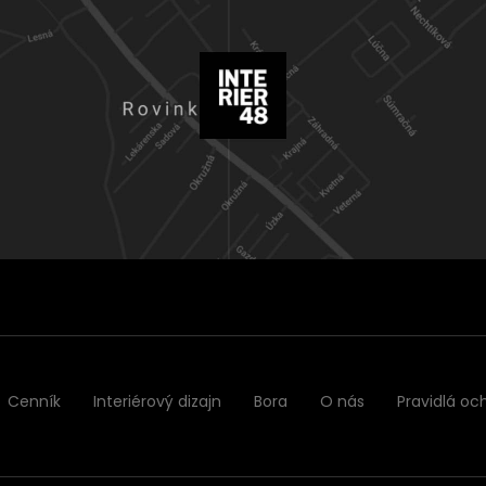
Cenník
Interiérový dizajn
Bora
O nás
Pravidlá oc