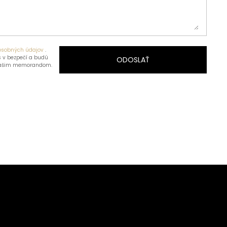
osobných údajov
.
 v bezpečí a budú
ODOSLAŤ
našim memorandom.