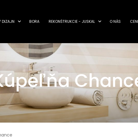
Ý DIZAJN
BORA
REKONŠTRUKCIE - JUSKAL
O NÁS
CEN
Kúpeľňa Chanc
hance