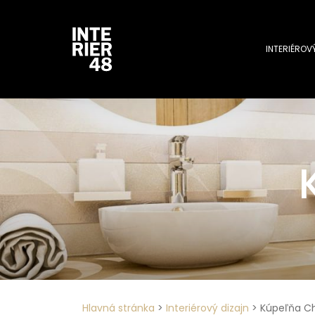
INTERIÉROV
Hlavná stránka
>
Interiérový dizajn
>
Kúpeľňa C