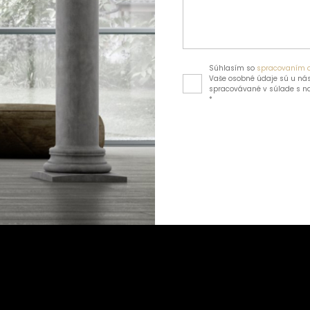
Súhlasím so
spracovaním 
Vaše osobné údaje sú u nás
spracovávané v súlade s 
*