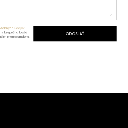
osobných údajov
.
 v bezpečí a budú
ODOSLAŤ
našim memorandom.