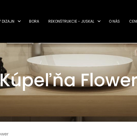
Ý DIZAJN
BORA
REKONŠTRUKCIE - JUSKAL
O NÁS
CEN
Kúpeľňa Flowe
ower