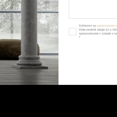
Súhlasím so
spracovaním 
Vaše osobné údaje sú u nás
spracovávané v súlade s 
*