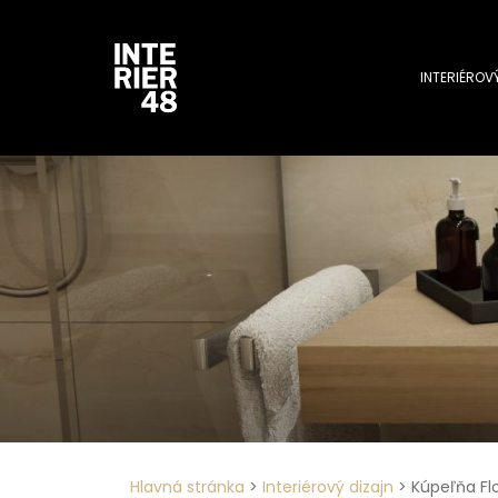
INTERIÉROV
Hlavná stránka
>
Interiérový dizajn
>
Kúpeľňa Fl