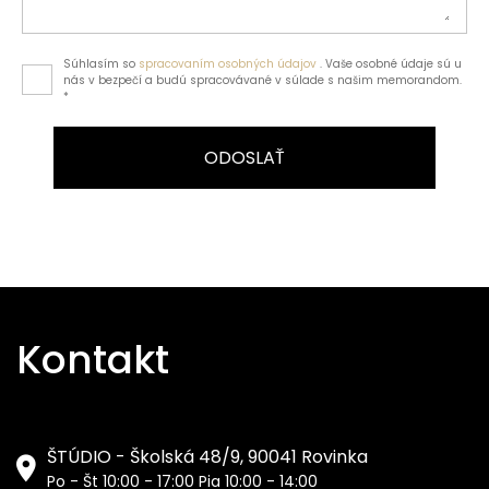
Súhlasím so
spracovaním osobných údajov
. Vaše osobné údaje sú u
nás v bezpečí a budú spracovávané v súlade s našim memorandom.
*
ODOSLAŤ
Kontakt
ŠTÚDIO - Školská 48/9, 90041 Rovinka
Po - Št 10:00 - 17:00 Pia 10:00 - 14:00