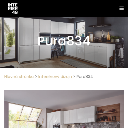
Pura834
Hlavná stránka
>
Interiérový dizajn
>
Pura834