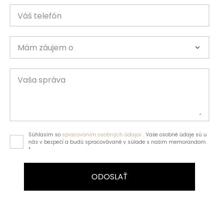
Váš telefón
Mám záujem o
Vaša správa
Súhlasím so
spracovaním osobných údajov
. Vaše osobné údaje sú u
nás v bezpečí a budú spracovávané v súlade s našim memorandom.
*
ODOSLAŤ