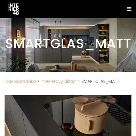
SMARTGLAS_MATT
Hlavná stránka
>
Interiérový dizajn
>
SMARTGLAS_MATT