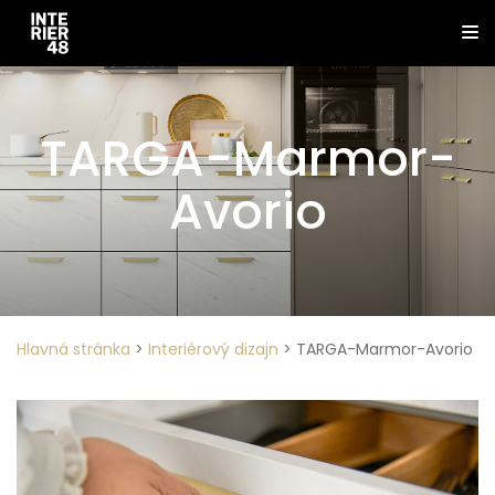
TARGA-Marmor-
Avorio
Hlavná stránka
>
Interiérový dizajn
>
TARGA-Marmor-Avorio