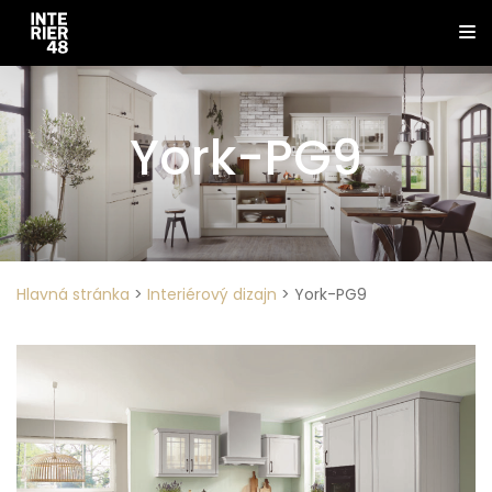
York-PG9
Hlavná stránka
>
Interiérový dizajn
>
York-PG9