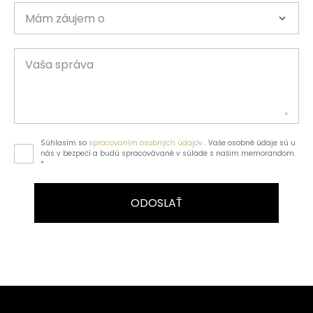
Mám záujem o
Vaša správa
Súhlasím so
spracovaním osobných údajov
. Vaše osobné údaje sú u
nás v bezpečí a budú spracovávané v súlade s našim memorandom.
*
ODOSLAŤ