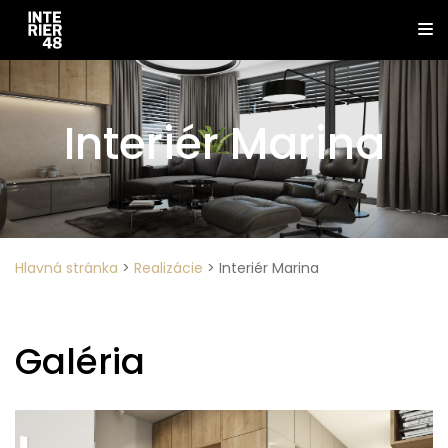
Interiér Marina
Hlavná stránka
>
Realizácie
>
Interiér Marina
Galéria