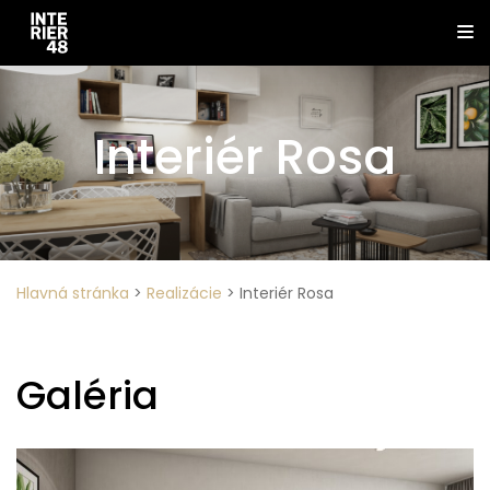
Interiér Rosa
Hlavná stránka
>
Realizácie
>
Interiér Rosa
Galéria