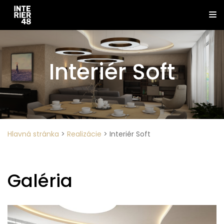
Interiér Soft
Hlavná stránka
>
Realizácie
>
Interiér Soft
Galéria