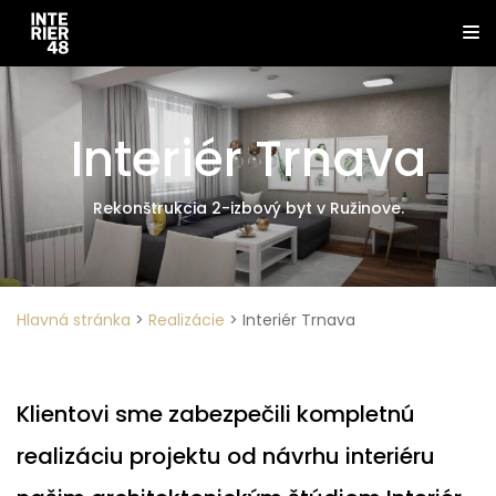
Interiér Trnava
Rekonštrukcia 2-izbový byt v Ružinove.
Hlavná stránka
>
Realizácie
>
Interiér Trnava
Klientovi sme zabezpečili kompletnú
realizáciu projektu od návrhu interiéru