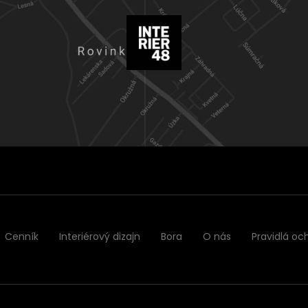
Cenník
Interiérový dizajn
Bora
O nás
Pravidlá oc