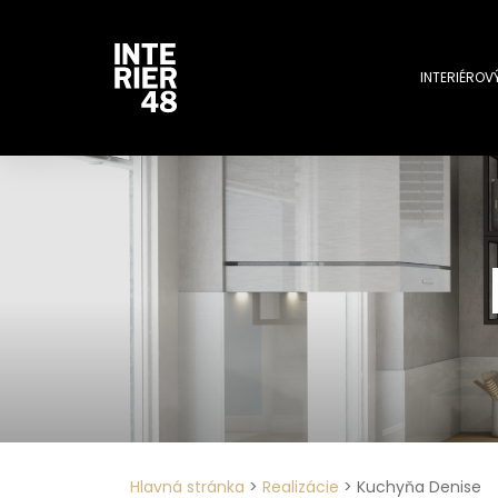
INTERIÉROV
Hlavná stránka
>
Realizácie
>
Kuchyňa Denise