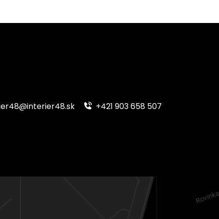
ier48@interier48.sk
+421 903 658 507