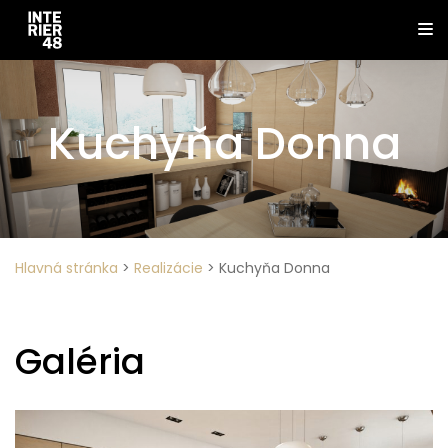
Kuchyňa Donna
Hlavná stránka
>
Realizácie
>
Kuchyňa Donna
Galéria