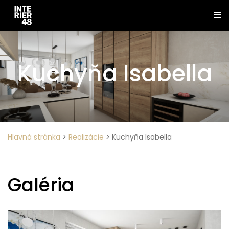
Kuchyňa Isabella
Hlavná stránka
>
Realizácie
>
Kuchyňa Isabella
Galéria