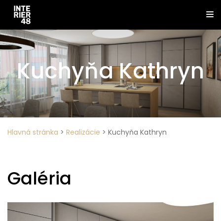
Kuchyňa Kathryn
Hlavná stránka
>
Realizácie
>
Kuchyňa Kathryn
Galéria