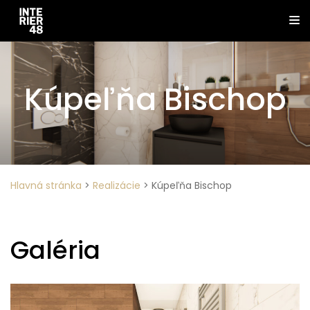
Kúpeľňa Bischop
Hlavná stránka
>
Realizácie
>
Kúpeľňa Bischop
Galéria