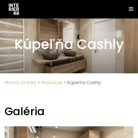
Kúpeľňa Cashly
Hlavná stránka
>
Realizácie
>
Kúpeľňa Cashly
Galéria