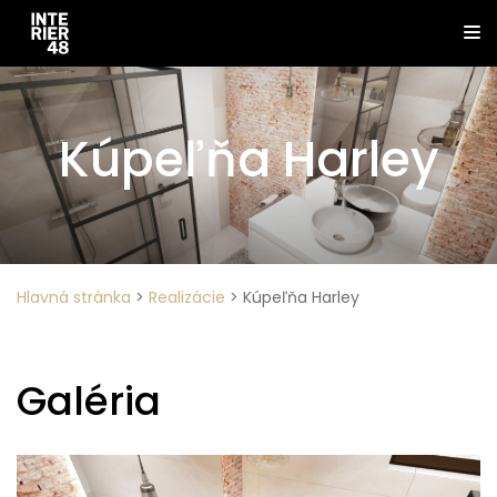
Kúpeľňa Harley
Hlavná stránka
>
Realizácie
>
Kúpeľňa Harley
Galéria