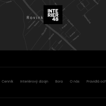
Cenník
Interiérový dizajn
Bora
O nás
Pravidlá oc