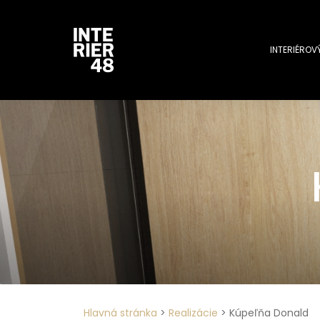
INTERIÉROV
Hlavná stránka
>
Realizácie
>
Kúpeľňa Donald