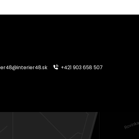
ier48@interier48.sk
+421 903 658 507