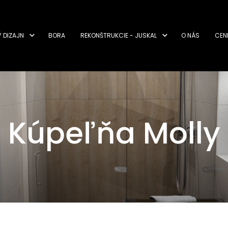
Ý DIZAJN
BORA
REKONŠTRUKCIE - JUSKAL
O NÁS
CEN
Kúpeľňa Molly