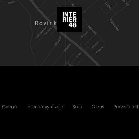
Cenník
Interiérový dizajn
Bora
O nás
Pravidlá oc