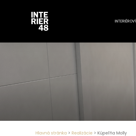
INTERIÉROV
Hlavná stránka
>
Realizácie
>
Kúpeľňa Molly