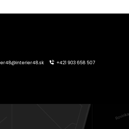
ier48@interier48.sk
+421 903 658 507