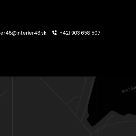
ier48@interier48.sk
+421 903 658 507