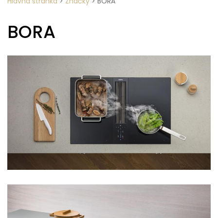
Hlavná stránka
>
Značky
>
BORA
BORA