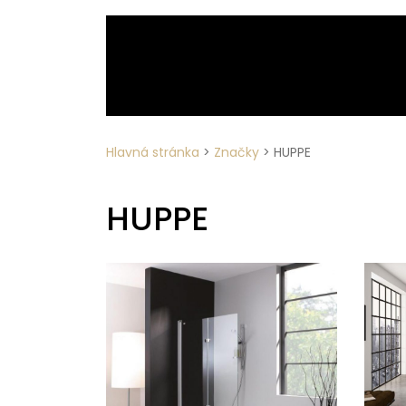
Hlavná stránka
>
Značky
>
HUPPE
HUPPE