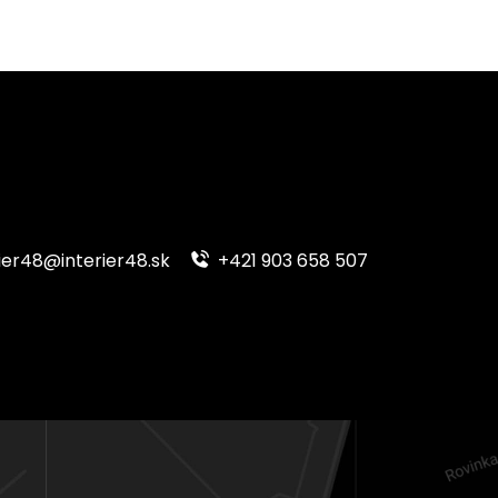
ier48@interier48.sk
+421 903 658 507