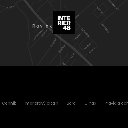
Cenník
Interiérový dizajn
Bora
O nás
Pravidlá oc