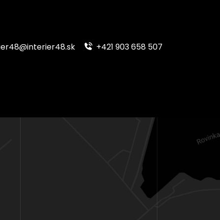
ier48@interier48.sk
+421 903 658 507