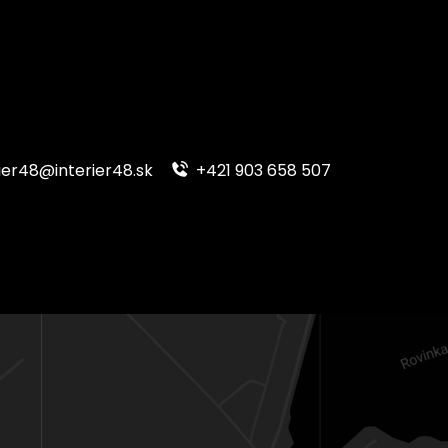
ier48@interier48.sk
+421 903 658 507