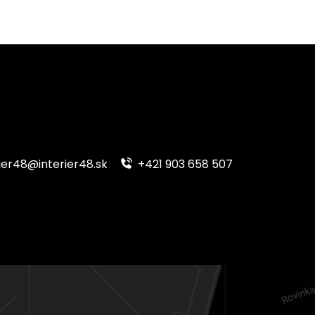
ier48@interier48.sk
+421 903 658 507