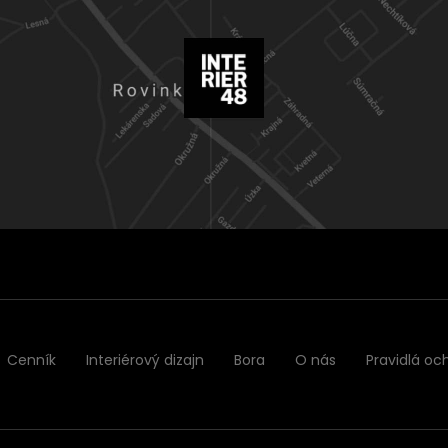
Cenník
Interiérový dizajn
Bora
O nás
Pravidlá oc