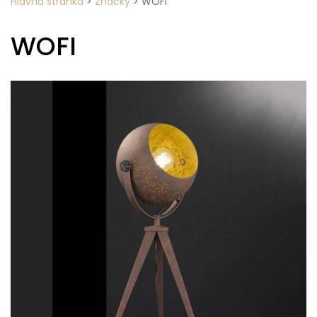
Hlavná stránka
>
Značky
>
WOFI
WOFI