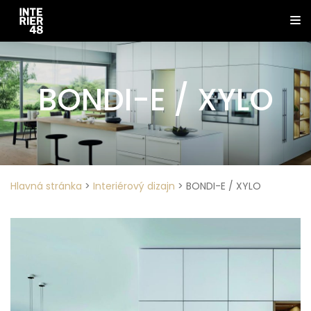
BONDI-E / XYLO
Hlavná stránka
>
Interiérový dizajn
>
BONDI-E / XYLO