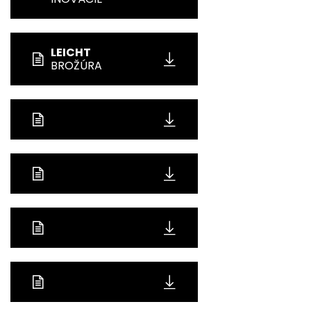
LEICHT
BROŽÚRA