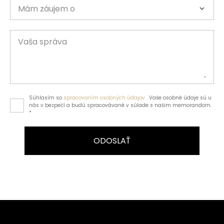
Mám záujem o
Vaša správa
Súhlasím so
spracovaním osobných údajov
. Vaše osobné údaje sú u
nás v bezpečí a budú spracovávané v súlade s našim memorandom.
*
ODOSLAŤ