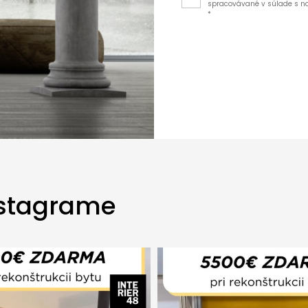
spracovávané v súlade s 
*
nstagrame