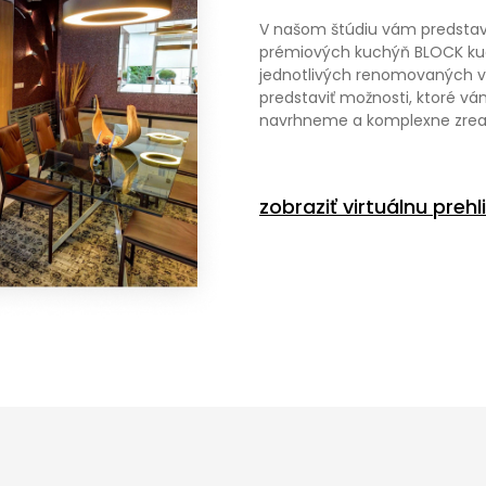
V našom štúdiu vám predstav
prémiových kuchýň BLOCK kuch
jednotlivých renomovaných výr
predstaviť možnosti, ktoré vá
navrhneme a komplexne zrea
zobraziť virtuálnu preh