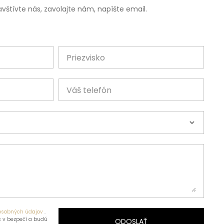
vštívte nás, zavolajte nám, napíšte email.
Priezvisko
Váš telefón
osobných údajov
.
 v bezpečí a budú
ODOSLAŤ