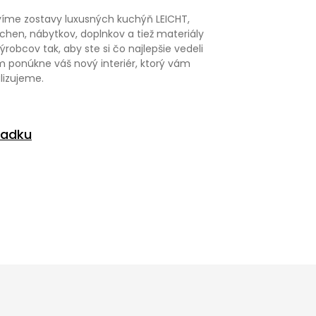
íme zostavy luxusných kuchýň LEICHT,
en, nábytkov, doplnkov a tiež materiály
obcov tak, aby ste si čo najlepšie vedeli
m ponúkne váš nový interiér, ktorý vám
lizujeme.
liadku