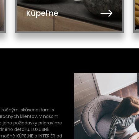
Kúpeľne
0 ročnými skúsenosťami s
náročných klientov. V našom
a jeho požiadavky pripravíme
edného detailu. LUXUSNÉ
močné KÚPEĽNE a INTERIÉR od