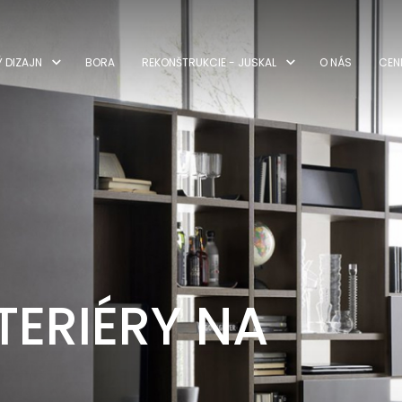
Ý DIZAJN
BORA
REKONŠTRUKCIE - JUSKAL
O NÁS
CEN
TERIÉRY NA