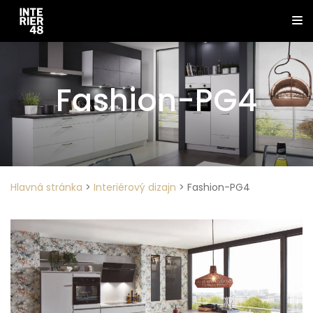
Fashion-PG4
Hlavná stránka
>
Interiérový dizajn
>
Fashion-PG4