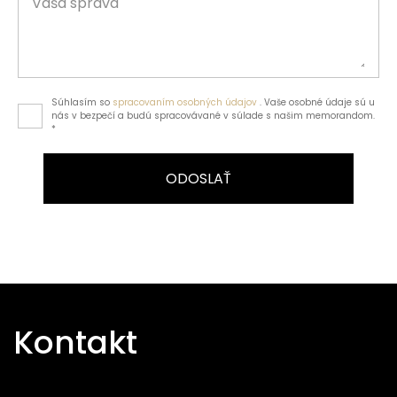
Vaša správa
Súhlasím so
spracovaním osobných údajov
. Vaše osobné údaje sú u
nás v bezpečí a budú spracovávané v súlade s našim memorandom.
*
ODOSLAŤ
Kontakt