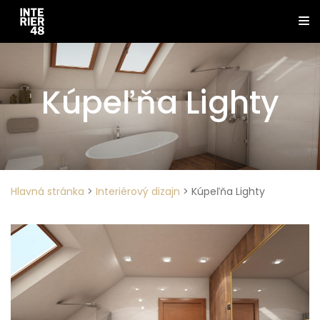
Kúpeľňa Lighty
Hlavná stránka
>
Interiérový dizajn
>
Kúpeľňa Lighty