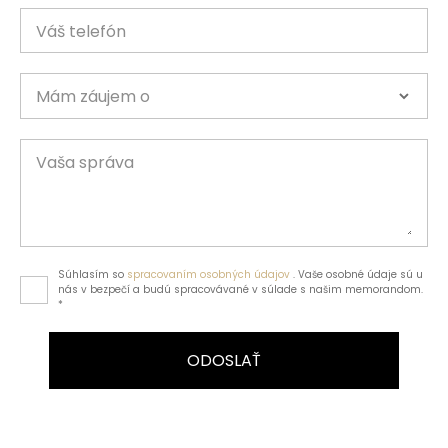
Váš telefón
Mám záujem o
Vaša správa
Súhlasím so
spracovaním osobných údajov
. Vaše osobné údaje sú u
nás v bezpečí a budú spracovávané v súlade s našim memorandom.
*
ODOSLAŤ