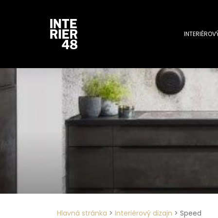
INTERIÉROV
Hlavná stránka
>
Interiérový dizajn
>
Speed