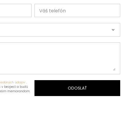
Váš telefón
osobných údajov
.
 v bezpečí a budú
ODOSLAŤ
našim memorandom.