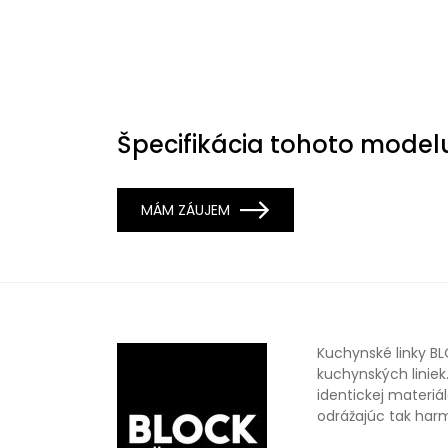
Špecifikácia tohoto model
MÁM ZÁUJEM
Kuchynské linky B
kuchynských liniek.
identickej materiá
odrážajúc tak harmó