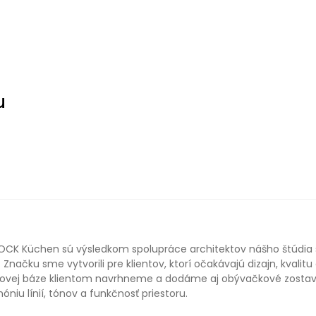
u
LOCK Küchen sú výsledkom spolupráce architektov nášho štúd
 Značku sme vytvorili pre klientov, ktorí očakávajú dizajn, kvalit
lovej báze klientom navrhneme a dodáme aj obývačkové zostavy 
niu línií, tónov a funkčnosť priestoru.