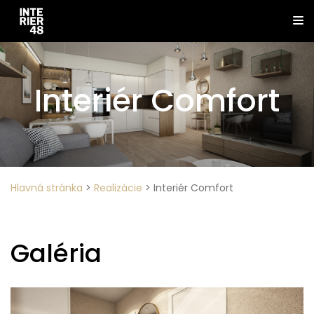
Interiér Comfort
Hlavná stránka
>
Realizácie
>
Interiér Comfort
Galéria