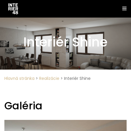
Interiér Shine
Hlavná stránka
>
Realizácie
>
Interiér Shine
Galéria