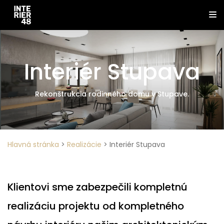
Interiér Stupava
Rekonštrukcia rodinného domu v Stupave.
Hlavná stránka
>
Realizácie
>
Interiér Stupava
Klientovi sme zabezpečili kompletnú
realizáciu projektu od kompletného