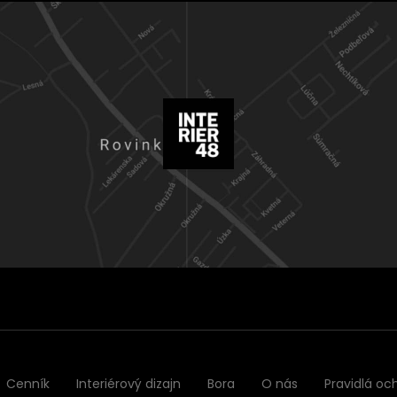
Cenník
Interiérový dizajn
Bora
O nás
Pravidlá oc