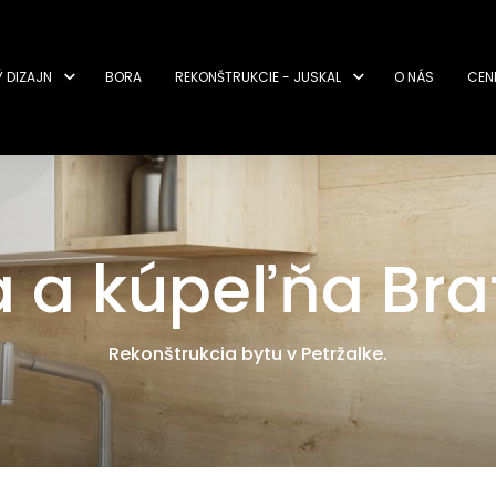
Ý DIZAJN
BORA
REKONŠTRUKCIE - JUSKAL
O NÁS
CEN
 a kúpeľňa Brat
Rekonštrukcia bytu v Petržalke.