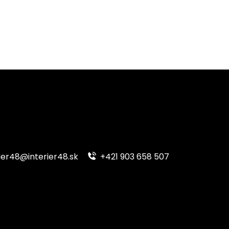
ier48@interier48.sk
+421 903 658 507