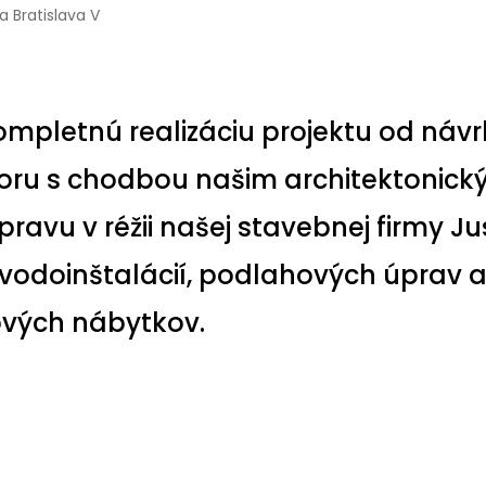
 Bratislava V
ompletnú realizáciu projektu od návr
oru s chodbou našim architektonickým
vu v réžii našej stavebnej firmy Jusk
a vodoinštalácií, podlahových úprav
rových nábytkov.