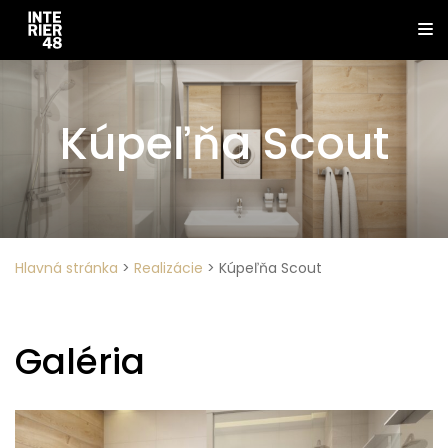
Kúpeľňa Scout
Hlavná stránka
>
Realizácie
>
Kúpeľňa Scout
Galéria