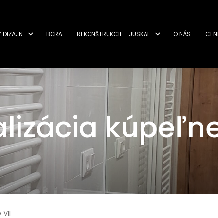
Ý DIZAJN
BORA
REKONŠTRUKCIE - JUSKAL
O NÁS
CEN
lizácia kúpeľne
 VII