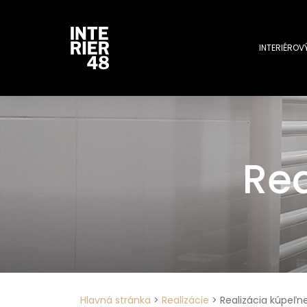
INTERIÉROV
Rea
Hlavná stránka
>
Realizácie
>
Realizácia kúpeľne