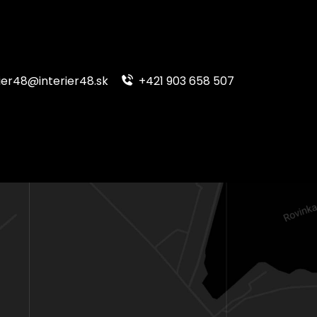
ier48@interier48.sk
+421 903 658 507