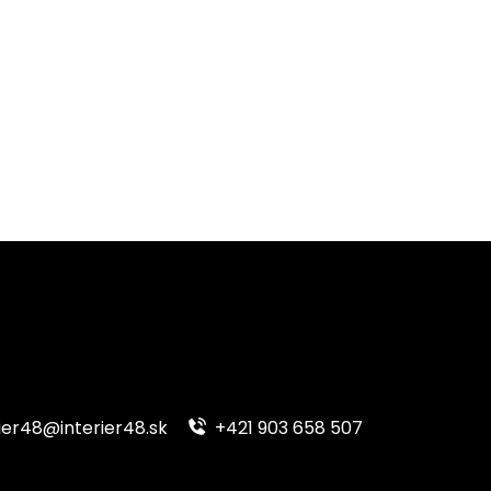
ier48@interier48.sk
+421 903 658 507