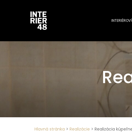
INTERIÉROV
Rea
Hlavná stránka
>
Realizácie
>
Realizácia kúpeľne 